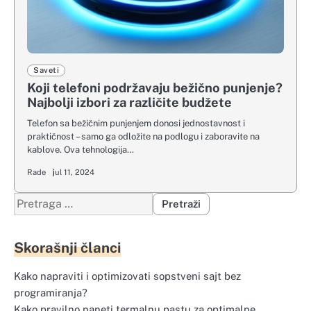
Saveti
Koji telefoni podržavaju bežično punjenje?
Najbolji izbori za različite budžete
Telefon sa bežičnim punjenjem donosi jednostavnost i
praktičnost – samo ga odložite na podlogu i zaboravite na
kablove. Ova tehnologija…
Rade
jul 11, 2024
Pretraga
za:
Skorašnji članci
Kako napraviti i optimizovati sopstveni sajt bez
programiranja?
Kako pravilno naneti termalnu pastu za optimalne