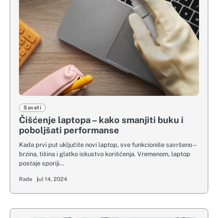
Saveti
Čišćenje laptopa – kako smanjiti buku i
poboljšati performanse
Kada prvi put uključite novi laptop, sve funkcioniše savršeno –
brzina, tišina i glatko iskustvo korišćenja. Vremenom, laptop
postaje sporiji…
Rade
jul 14, 2024