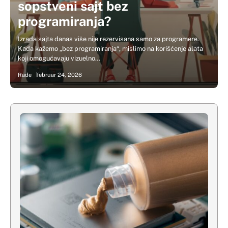
sopstveni sajt bez
programiranja?
Izrada sajta danas više nije rezervisana samo za programere.
Kada kažemo „bez programiranja“, mislimo na korišćenje alata
koji omogućavaju vizuelno…
Rade
februar 24, 2026