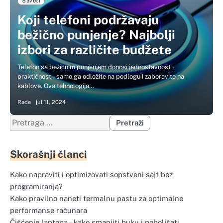
Saveti
Koji telefoni podržavaju
bežično punjenje? Najbolji
izbori za različite budžete
Telefon sa bežičnim punjenjem donosi jednostavnost i
praktičnost – samo ga odložite na podlogu i zaboravite na
kablove. Ova tehnologija…
Rade
jul 11, 2024
Pretraga
za:
Skorašnji članci
Kako napraviti i optimizovati sopstveni sajt bez
programiranja?
Kako pravilno naneti termalnu pastu za optimalne
performanse računara
Čišćenje laptopa – kako smanjiti buku i poboljšati