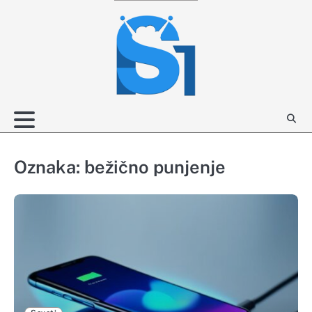
Skip
to
content
Oznaka:
bežično punjenje