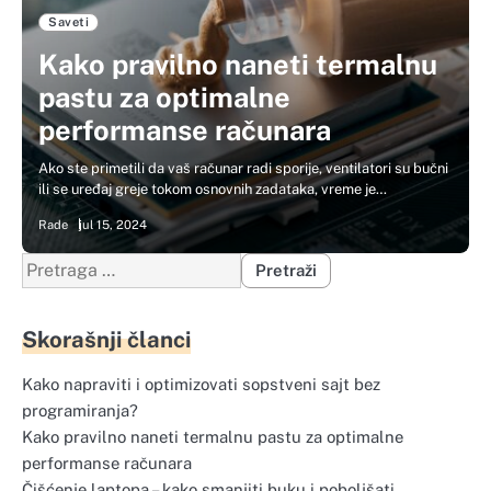
Saveti
Kako pravilno naneti termalnu
pastu za optimalne
performanse računara
Ako ste primetili da vaš računar radi sporije, ventilatori su bučni
ili se uređaj greje tokom osnovnih zadataka, vreme je…
Rade
jul 15, 2024
Pretraga
za:
Skorašnji članci
Kako napraviti i optimizovati sopstveni sajt bez
programiranja?
Kako pravilno naneti termalnu pastu za optimalne
performanse računara
Čišćenje laptopa – kako smanjiti buku i poboljšati