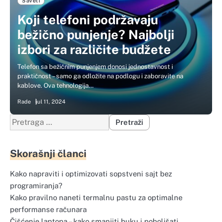
Saveti
Koji telefoni podržavaju
bežično punjenje? Najbolji
izbori za različite budžete
Telefon sa bežičnim punjenjem donosi jednostavnost i
praktičnost – samo ga odložite na podlogu i zaboravite na
kablove. Ova tehnologija…
Rade
jul 11, 2024
Pretraga
za:
Skorašnji članci
Kako napraviti i optimizovati sopstveni sajt bez
programiranja?
Kako pravilno naneti termalnu pastu za optimalne
performanse računara
Čišćenje laptopa – kako smanjiti buku i poboljšati